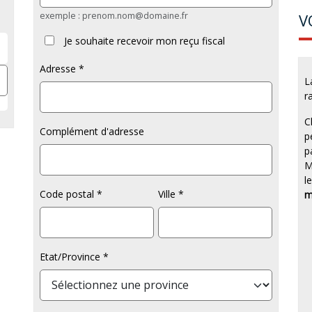
exemple : prenom.nom@domaine.fr
V
Je souhaite recevoir mon reçu fiscal
Adresse
L
r
C
Complément d'adresse
p
p
M
l
Code postal
Ville
m
Etat/Province