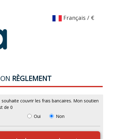
Français / €
MON
RÈGLEMENT
e souhaite couvrir les frais bancaires. Mon soutien
st de
0
ouhaitez-vous prendre en charge les frai
Oui
Non