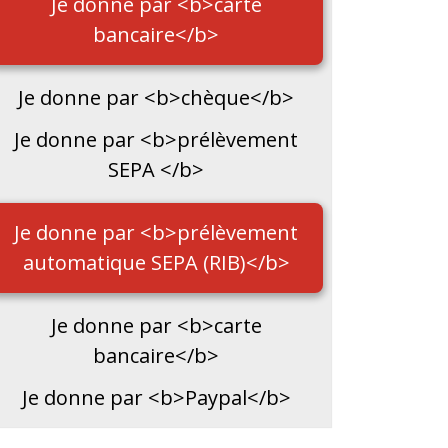
Je donne par <b>carte
bancaire</b>
Je donne par <b>chèque</b>
Je donne par <b>prélèvement
SEPA </b>
Je donne par <b>prélèvement
automatique SEPA (RIB)</b>
Je donne par <b>carte
bancaire</b>
Je donne par <b>Paypal</b>